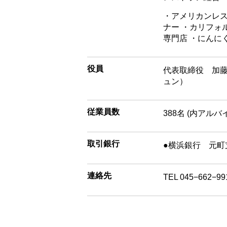
・アメリカンレス
ナー ・カリフォ
専門店 ・にんに
役員
代表取締役 加藤
ュン）
従業員数
388名 (内アルバ
取引銀行
●横浜銀行 元町
連絡先
TEL 045−662−99