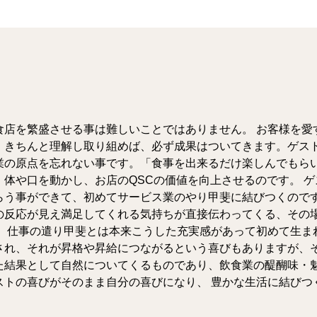
食店を繁盛させる事は難しいことではありません。 お客様を愛
、きちんと理解し取り組めば、必ず成果はついてきます。ゲス
業の原点を忘れない事です。「食事を出来るだけ楽しんでもら
、体や口を動かし、お店のQSCの価値を向上させるのです。 
らう事ができて、初めてサービス業のやり甲斐に結びつくので
の反応が見え満足してくれる気持ちが直接伝わってくる、その
。 仕事の遣り甲斐とは本来こうした充実感があって初めて生ま
され、それが昇格や昇給につながるという喜びもありますが、
た結果として自然についてくるものであり、飲食業の醍醐味・
ストの喜びがそのまま自分の喜びになり、 豊かな生活に結びつ