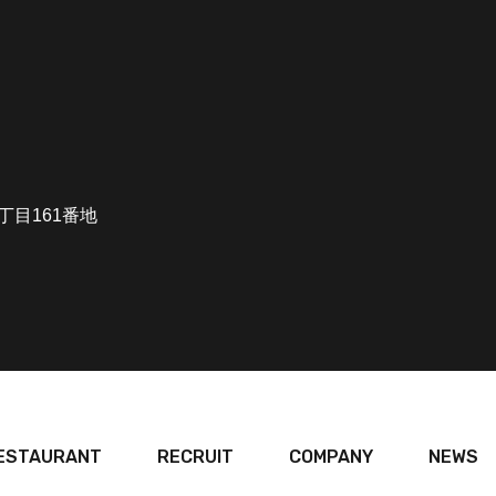
4丁目161番地
ESTAURANT
RECRUIT
COMPANY
NEWS