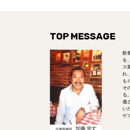
TOP MESSAGE
飲
を
ス
れ
も
そ
る
価
い
ゲ