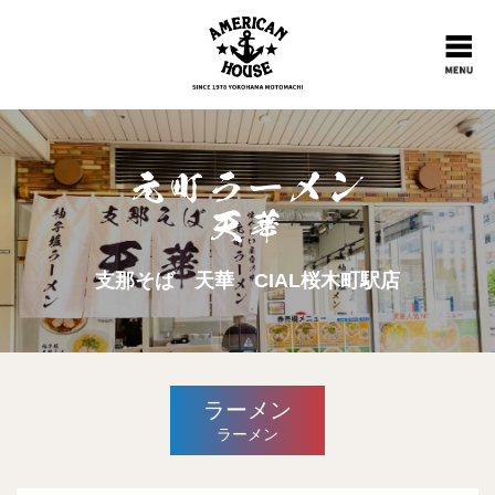
支那そば 天華 CIAL桜木町駅店
ラーメン
ラーメン