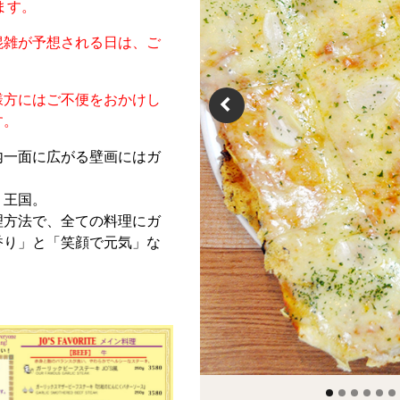
ます。
混雑が予想される日は、ご
様方にはご不便をおかけし
す。
内一面に広がる壁画にはガ
。
く王国。
理方法で、全ての料理にガ
香り」と「笑顔で元気」な