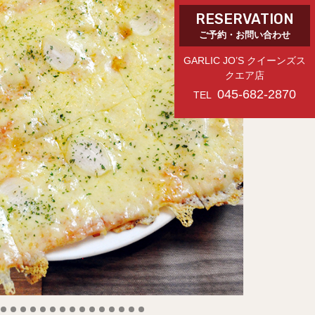
RESERVATION
ご予約・お問い合わせ
​GARLIC JO’S クイーンズス
クエア店
045-682-2870
TEL