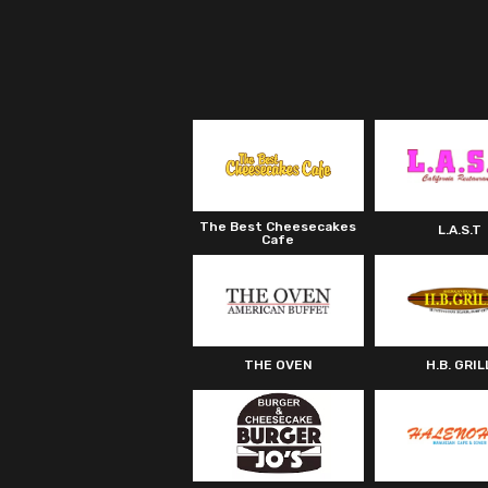
The Best Cheesecakes
L.A.S.T
Cafe
THE OVEN
H.B. GRIL