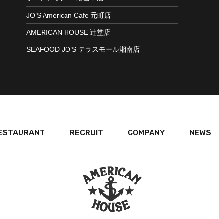
JO’S American Cafe 元町店
AMERICAN HOUSE 辻堂店
SEAFOOD JO’S テラスモール湘南店
ESTAURANT
RECRUIT
COMPANY
NEWS