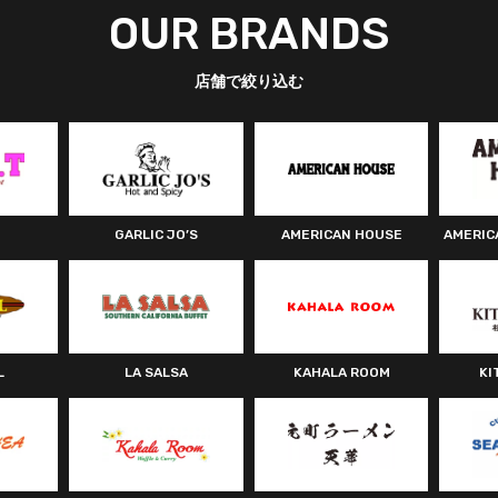
OUR BRANDS
店舗で絞り込む
GARLIC JO’S
AMERICAN HOUSE
AMERIC
L
LA SALSA
KAHALA ROOM
KI