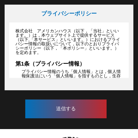
プライバシーポリシー
株式会社 アメリカンハウス（以下，「当社」といい
ます。）は，本ウェブサイト上で提供するサービス
（以下,「本サービス」といいます。）におけるプライ
バシー情報の取扱いについて，以下のとおりプライバ
シーポリシー（以下，「本ポリシー」といいます。）
を定めます。
第1条（プライバシー情報）
プライバシー情報のうち「個人情報」とは，個人情
報保護法にいう「個人情報」を指すものとし，生存
する個人に関する情報であって，当該情報に含まれ
る氏名，生年月日，住所，電話番号，連絡先その他
の記述等により特定の個人を識別できる情報を指し
ます。
プライバシー情報のうち「履歴情報および特性情
報」とは，上記に定める「個人情報」以外のものを
いい，ご利用いただいたサービスやご購入いただい
た商品，ご覧になったページや広告の履歴，ユーザ
ーが検索された検索キーワード，ご利用日時，ご利
用の方法，ご利用環境，郵便番号や性別，職業，年
齢，ユーザーのIPアドレス，クッキー情報，位置情
報，端末の個体識別情報などを指します。