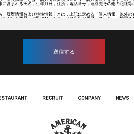
報に含まれる氏名，生年月日，住所，電話番号，連絡先その他の記述等
ち「履歴情報および特性情報」とは，上記に定める「個人情報」以外の
いただいた商品，ご覧になったページや広告の履歴，ユーザーが検索さ
，ご利用環境，郵便番号や性別，職業，年齢，ユーザーのIPアドレス，
どを指します。
ー情報の収集方法）
用登録をする際に氏名，生年月日，住所，電話番号，メールアドレス，
証番号などの個人情報をお尋ねすることがあります。また，ユーザーと
を含む取引記録や，決済に関する情報を当社の提携先（情報提供元，広
先｣といいます。）などから収集することがあります。
いて，利用したサービスやソフトウエア，購入した商品，閲覧したペー
日時，利用方法，利用環境（携帯端末を通じてご利用の場合の当該端末
含みます），IPアドレス，クッキー情報，位置情報，端末の個体識別情
当社や提携先のサービスを利用しまたはページを閲覧する際に収集しま
収集・利用する目的）
ESTAURANT
RECRUIT
COMPANY
NEWS
利用する目的は，以下のとおりです。
の登録情報の閲覧や修正，利用状況の閲覧を行っていただくために，氏
用されたサービスや購入された商品，およびそれらの代金などに関する
らせや連絡をするためにメールアドレスを利用する場合やユーザーに商
，氏名や住所などの連絡先情報を利用する目的
確認を行うために，氏名，生年月日，住所，電話番号，銀行口座番号，