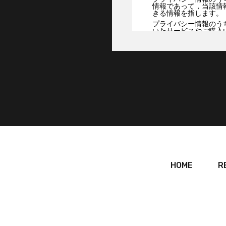
情報であって，当該情
きる情報を指します。
プライバシー情報のう
いたサービスやご購入
用日時，ご利用の方法
端末の個体識別情報な
第２条（プライバシ
当社は，ユーザーが利
カード番号，運転免許
たユーザーの個人情報
みます。以下，｢提携
当社は，ユーザーにつ
検索キーワード，利用
の各種設定情報なども
性情報を，ユーザーが
第３条（個人情報を
HOME
R
当社が個人情報を収集・
（1）ユーザーに自分
法などの登録情報，利
（2）ユーザーにお知
て連絡したりするため
（3）ユーザーの本人