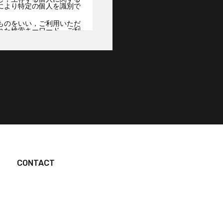
により特定の個人を識別で
ものをいい，ご利用いただ
れた検索キーワード，ご利
クッキー情報，位置情報，
銀行口座番号，クレジット
提携先などとの間でなされ
告主，広告配信先などを含
ジや広告の履歴，検索した
の通信状態，利用に際して
報などの履歴情報および特
す。
CONTACT
名，住所，連絡先，支払方
情報を表示する目的
品を送付したり必要に応じ
クレジットカード番号，運